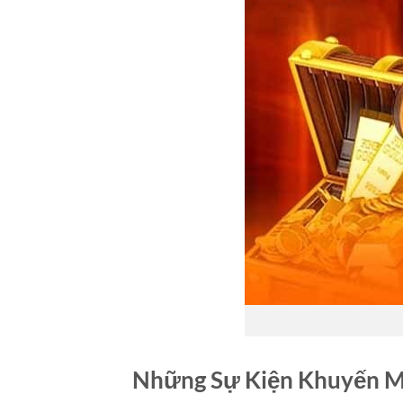
Những Sự Kiện Khuyến Mã