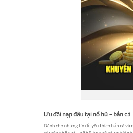
Ưu đãi nạp đầu tại nổ hũ – bắn cá
Dành cho những tín đồ yêu thích bắn cá và 
các sảnh bắn cá – nổ hũ, bạn sẽ có cơ hội n