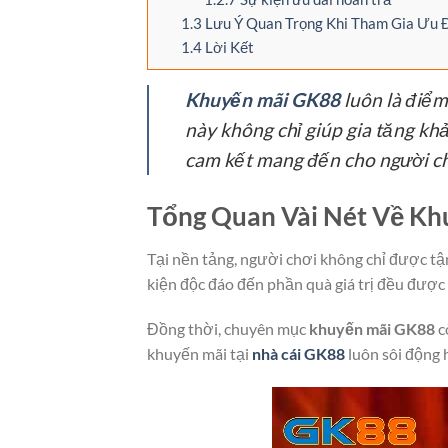
1.3
Lưu Ý Quan Trọng Khi Tham Gia Ưu 
1.4
Lời Kết
Khuyến mãi GK88
luôn là điểm
này không chỉ giúp gia tăng k
cam kết mang đến cho người ch
Tổng Quan Vài Nét Về K
Tại nền tảng, người chơi không chỉ được tậ
kiện độc đáo đến phần quà giá trị đều được 
Đồng thời, chuyên mục
khuyến mãi GK88
c
khuyến mãi tại
nhà cái GK88
luôn sôi động 