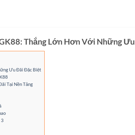
GK88: Thắng Lớn Hơn Với Những Ưu 
ững Ưu Đãi Đặc Biệt
GK88
Đãi Tại Nền Tảng
á
hao
 3