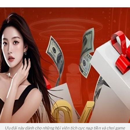
Ưu đãi này dành cho những hội viên tích cực nạp tiền và chơi game