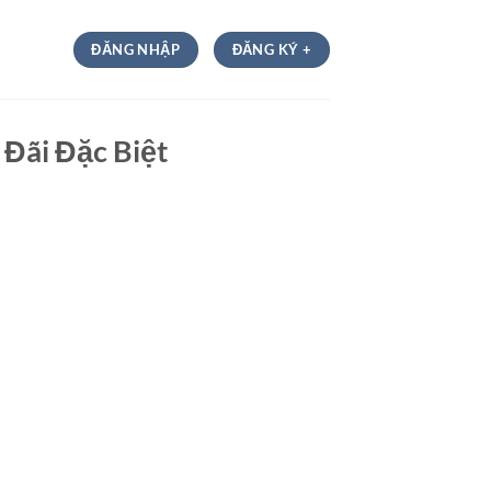
ĐĂNG NHẬP
ĐĂNG KÝ +
Đãi Đặc Biệt