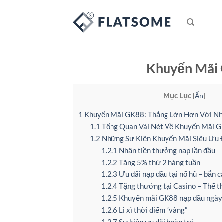
Bỏ
qua
nội
dung
Khuyến Mãi 
Mục Lục
[
Ẩn
]
1
Khuyến Mãi GK88: Thắng Lớn Hơn Với Nh
1.1
Tổng Quan Vài Nét Về Khuyến Mãi 
1.2
Những Sự Kiện Khuyến Mãi Siêu Ưu 
1.2.1
Nhận tiền thưởng nạp lần đầu
1.2.2
Tặng 5% thứ 2 hàng tuần
1.2.3
Ưu đãi nạp đầu tại nổ hũ – bắn c
1.2.4
Tặng thưởng tại Casino – Thể t
1.2.5
Khuyến mãi GK88 nạp đầu ngày
1.2.6
Lì xì thời điểm “vàng”
1.2.7
Sự kiện ưu đãi hoàn trả