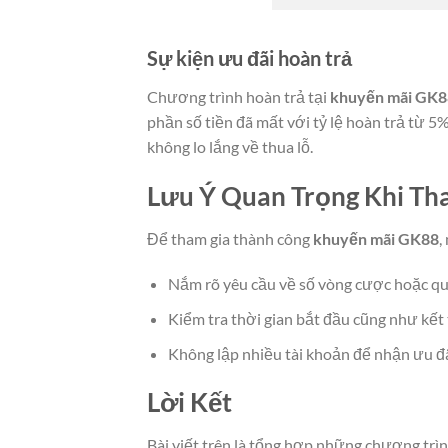
Sự kiện ưu đãi hoàn trả
Chương trình hoàn trả tại
khuyến mãi GK8
phần số tiền đã mất với tỷ lệ hoàn trả từ 5%
không lo lắng về thua lỗ.
Lưu Ý Quan Trọng Khi Th
Để tham gia thành công
khuyến mãi GK88
,
Nắm rõ yêu cầu về số vòng cược hoặc qu
Kiểm tra thời gian bắt đầu cũng như kết 
Không lập nhiều tài khoản để nhận ưu đãi
Lời Kết
Bài viết trên là tổng hợp những chương trì