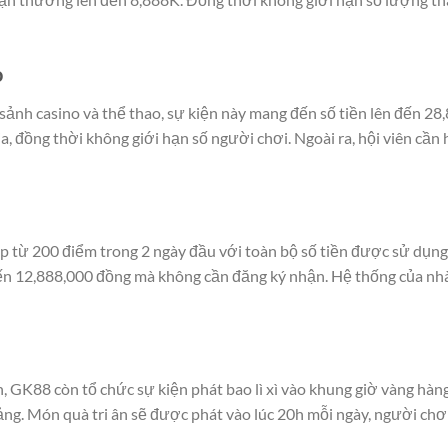
o
nh casino và thể thao, sự kiện này mang đến số tiền lên đến 28,
ia, đồng thời không giới hạn số người chơi. Ngoài ra, hội viên cần
p từ 200 điểm trong 2 ngày đầu với toàn bộ số tiền được sử dụng 
ến 12,888,000 đồng mà không cần đăng ký nhận. Hệ thống của nhà
, GK88 còn tổ chức sự kiện phát bao lì xì vào khung giờ vàng hàn
ảng. Món quà tri ân sẽ được phát vào lúc 20h mỗi ngày, người chơi