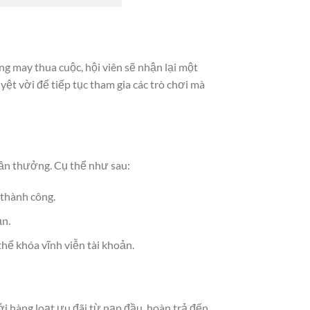
ng may thua cuộc, hội viên sẽ nhận lại một
yệt vời để tiếp tục tham gia các trò chơi mà
hần thưởng. Cụ thể như sau:
 thành công.
ạn.
hể khóa vĩnh viễn tài khoản.
i hàng loạt ưu đãi từ nạp đầu, hoàn trả đến