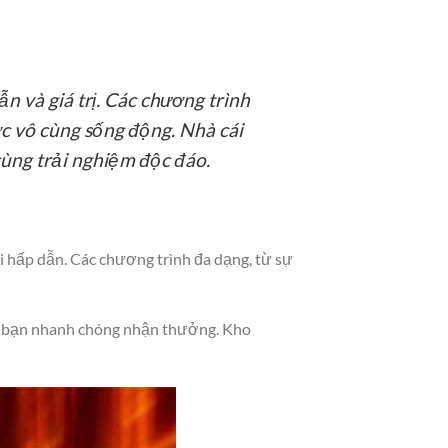
ẫn và giá trị. Các chương trình
c vô cùng sống động. Nhà cái
ùng trải nghiệm độc đáo.
i hấp dẫn. Các chương trình đa dạng, từ sự
ể bạn nhanh chóng nhận thưởng. Kho